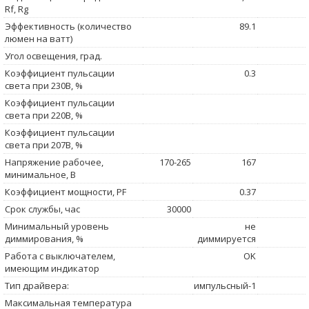
Rf, Rg
Эффективность (количество
89.1
люмен на ватт)
Угол освещения, град.
Коэффициент пульсации
0.3
света при 230В, %
Коэффициент пульсации
света при 220В, %
Коэффициент пульсации
света при 207В, %
Напряжение рабочее,
170-265
167
минимальное, В
Коэффициент мощности, PF
0.37
Срок службы, час
30000
Минимальный уровень
не
диммирования, %
диммируется
Работа с выключателем,
OK
имеющим индикатор
Тип драйвера:
импульсный-1
Максимальная температура