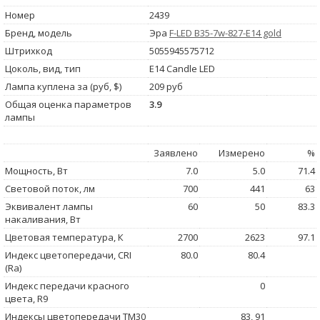
Номер
2439
Бренд, модель
Эра
F-LED B35-7w-827-E14 gold
Штрихкод
5055945575712
Цоколь, вид, тип
E14 Candle LED
Лампа куплена за (руб, $)
209 руб
Общая оценка параметров
3.9
лампы
Заявлено
Измерено
%
Мощность, Вт
7.0
5.0
71.4
Световой поток, лм
700
441
63
Эквивалент лампы
60
50
83.3
накаливания, Вт
Цветовая температура, К
2700
2623
97.1
Индекс цветопередачи, CRI
80.0
80.4
(Ra)
Индекс передачи красного
0
цвета, R9
Индексы цветопередачи TM30
83, 91