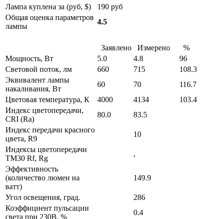
Лампа куплена за (руб, $)
190 руб
Общая оценка параметров
4.5
лампы
Заявлено
Измерено
%
Мощность, Вт
5.0
4.8
96
Световой поток, лм
660
715
108.3
Эквивалент лампы
60
70
116.7
накаливания, Вт
Цветовая температура, К
4000
4134
103.4
Индекс цветопередачи,
80.0
83.5
CRI (Ra)
Индекс передачи красного
10
цвета, R9
Индексы цветопередачи
,
TM30 Rf, Rg
Эффективность
(количество люмен на
149.9
ватт)
Угол освещения, град.
286
Коэффициент пульсации
0.4
света при 230В, %