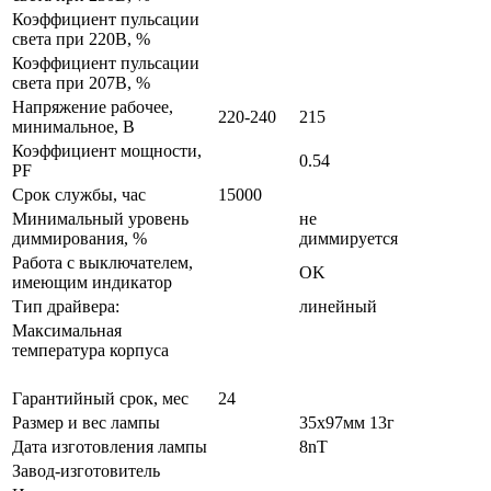
Коэффициент пульсации
света при 220В, %
Коэффициент пульсации
света при 207В, %
Напряжение рабочее,
220-240
215
минимальное, В
Коэффициент мощности,
0.54
PF
Срок службы, час
15000
Минимальный уровень
не
диммирования, %
диммируется
Работа с выключателем,
OK
имеющим индикатор
Тип драйвера:
линейный
Максимальная
температура корпуса
Гарантийный срок, мес
24
Размер и вес лампы
35x97мм 13г
Дата изготовления лампы
8nT
Завод-изготовитель