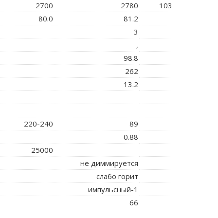
2700
2780
103
80.0
81.2
3
,
98.8
262
13.2
220-240
89
0.88
25000
не диммируется
слабо горит
импульсный-1
66