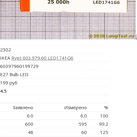
2302
IKEA
Ryet 603.979.60 LED1741G6
60397960199729
E27 Bulb LED
199 руб
4.5
Заявлено
Измерено
%
6.0
6.0
100
600
595
99.2
48
60
125