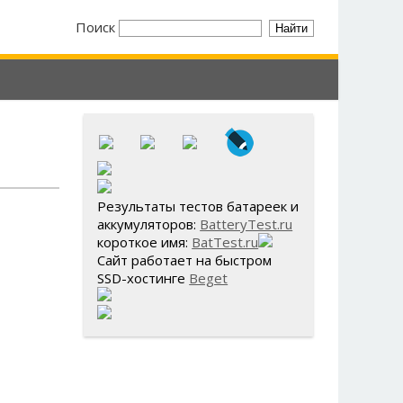
Поиск
Результаты тестов батареек и
аккумуляторов:
BatteryTest.ru
короткое имя:
BatTest.ru
Сайт работает на быстром
SSD-хостинге
Beget