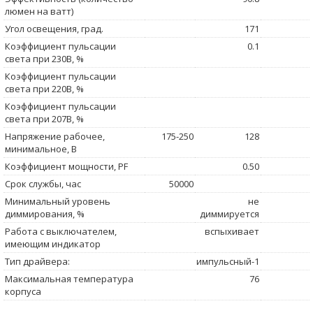
люмен на ватт)
Угол освещения, град.
171
Коэффициент пульсации
0.1
света при 230В, %
Коэффициент пульсации
света при 220В, %
Коэффициент пульсации
света при 207В, %
Напряжение рабочее,
175-250
128
минимальное, В
Коэффициент мощности, PF
0.50
Срок службы, час
50000
Минимальный уровень
не
диммирования, %
диммируется
Работа с выключателем,
вспыхивает
имеющим индикатор
Тип драйвера:
импульсный-1
Максимальная температура
76
корпуса