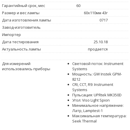
Гарантийный срок, мес
60
Размер и вес лампы
60x110мм 43г
Дата изготовления лампы
0717
Завод-изготовитель
Импортер
Дата тестирования
25.10.18
Актуальность лампы
продается
Для измерений
Световой поток: Instrument
использовались приборы
Systems
Мощность: GW Instek GPM-
8212
CRI, CCT, R9: Instrument
Systems
Пульсация: UPRtek MK350D
Угол: Viso Light Spion
Минимальное напряжение:
Латр, Lamptest-1
Максимальная температура:
Seek Thermal