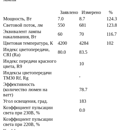
Заявлено
Измерено
%
Мощность, Вт
7.0
8.7
124.3
Световой поток, лм
550
681
123.8
Эквивалент лампы
60
70
116.7
накаливания, Вт
Цветовая температура, К
4200
4284
102
Индекс цветопередачи,
80.0
83.5
CRI (Ra)
Индекс передачи красного
10
цвета, R9
Индексы цветопередачи
,
TM30 Rf, Rg
Эффективность
(количество люмен на
78.7
ватт)
Угол освещения, град.
183
Коэффициент пульсации
0.0
света при 230В, %
Коэффициент пульсации
света при 220В, %