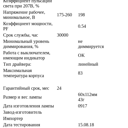
Коэффициент пульсации
света при 207В, %
Напряжение рабочее,
175-260
198
минимальное, В
Коэффициент мощности,
0.54
PF
Срок службы, час
30000
Минимальный уровень
не
диммирования, %
диммируется
Работа с выключателем,
OK
имеющим индикатор
Тип драйвера:
линейный
Максимальная
83
температура корпуса
Гарантийный срок, мес
24
60x112мм
Размер и вес лампы
43г
Дата изготовления лампы
0917
Завод-изготовитель
Импортер
Дата тестирования
15.08.18