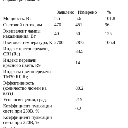
Заявлено
Измерено
%
Мощность, Вт
5.5
5.6
101.8
Световой поток, лм
470
451
96
Эквивалент лампы
40
50
125
накаливания, Вт
Цветовая температура, К
2700
2872
106.4
Индекс цветопередачи,
83.5
CRI (Ra)
Индекс передачи
14
красного цвета, R9
Индексы цветопередачи
,
TM30 Rf, Rg
Эффективность
(количество люмен на
80.2
ватт)
Угол освещения, град.
215
Коэффициент пульсации
0.2
света при 230В, %
Коэффициент пульсации
света при 220В, %