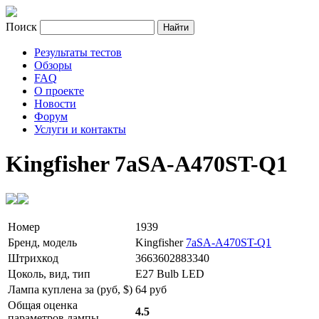
Поиск
Результаты тестов
Обзоры
FAQ
О проекте
Новости
Форум
Услуги и контакты
Kingfisher 7aSA-A470ST-Q1
Номер
1939
Бренд, модель
Kingfisher
7aSA-A470ST-Q1
Штрихкод
3663602883340
Цоколь, вид, тип
E27 Bulb LED
Лампа куплена за (руб, $)
64 руб
Общая оценка
4.5
параметров лампы