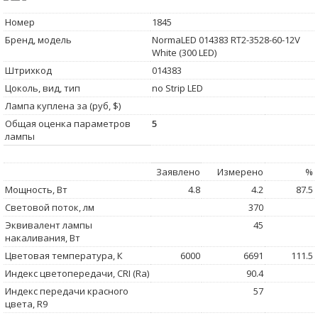
Номер
1845
Бренд, модель
NormaLED 014383 RT2-3528-60-12V
White (300 LED)
Штрихкод
014383
Цоколь, вид, тип
no Strip LED
Лампа куплена за (руб, $)
Общая оценка параметров
5
лампы
Заявлено
Измерено
%
Мощность, Вт
4.8
4.2
87.5
Световой поток, лм
370
Эквивалент лампы
45
накаливания, Вт
Цветовая температура, К
6000
6691
111.5
Индекс цветопередачи, CRI (Ra)
90.4
Индекс передачи красного
57
цвета, R9