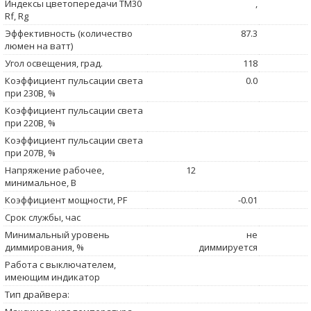
Индексы цветопередачи TM30
,
Rf, Rg
Эффективность (количество
87.3
люмен на ватт)
Угол освещения, град.
118
Коэффициент пульсации света
0.0
при 230В, %
Коэффициент пульсации света
при 220В, %
Коэффициент пульсации света
при 207В, %
Напряжение рабочее,
12
минимальное, В
Коэффициент мощности, PF
-0.01
Срок службы, час
Минимальный уровень
не
диммирования, %
диммируется
Работа с выключателем,
имеющим индикатор
Тип драйвера: