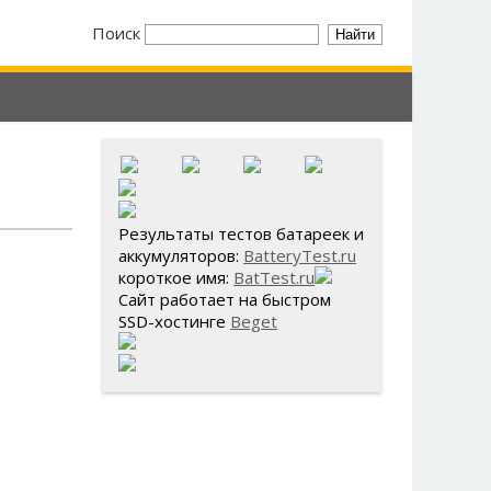
Поиск
Результаты тестов батареек и
аккумуляторов:
BatteryTest.ru
короткое имя:
BatTest.ru
Сайт работает на быстром
SSD-хостинге
Beget