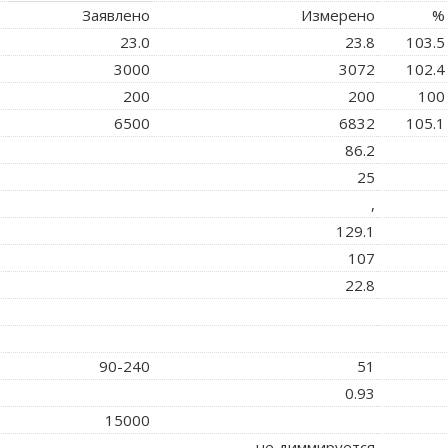
Заявлено
Измерено
%
23.0
23.8
103.5
3000
3072
102.4
200
200
100
6500
6832
105.1
86.2
25
,
129.1
107
22.8
90-240
51
0.93
15000
не диммируется