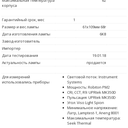
Максимальная температура
62
корпуса
Гарантийный срок, мес
1
Размер и вес лампы
61x109мм 68г
Дата изготовления лампы
6K8
Завод-изготовитель
Импортер
Дата тестирования
19.01.18
Актуальность лампы
продается
Для измерений
Световой поток: Instrument
использовались приборы
Systems
Мощность: Robiton PM2
CRI, CCT, R9: UPRtek MK350D
Пульсация: UPRtek MK350D
Угол: Viso Light Spion
Минимальное напряжение:
Латр, Lamptest-1, Aneng 8001
Максимальная температура:
Seek Thermal