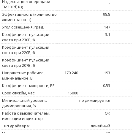
Индексы цветопередачи
,
TM30 Rf, Rg
Эффективность (количество
98.8
люмен на ватт)
Угол освещения, град.
147
Коэффициент пульсации
3.1
света при 230В, %
Коэффициент пульсации
света при 220В, %
Коэффициент пульсации
света при 207В, %
Напряжение рабочее,
170-240
193
минимальное, В
Коэффициент мощности, PF
0.53
Срок службы, час
15000
Минимальный уровень
не диммируется
диммирования, %
Работа с выключателем,
OK
имеющим индикатор
Тип драйвера:
линейный