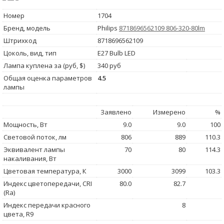
Номер
1704
Бренд, модель
Philips
8718696562109 806-320-80lm
Штрихкод
8718696562109
Цоколь, вид, тип
E27 Bulb LED
Лампа куплена за (руб, $)
340 руб
Общая оценка параметров
4.5
лампы
Заявлено
Измерено
%
Мощность, Вт
9.0
9.0
100
Световой поток, лм
806
889
110.3
Эквивалент лампы
70
80
114.3
накаливания, Вт
Цветовая температура, К
3000
3099
103.3
Индекс цветопередачи, CRI
80.0
82.7
(Ra)
Индекс передачи красного
8
цвета, R9