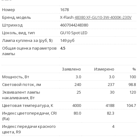
Номер
1678
Бренд, модель
X-Flash
48380 XF-GU10-3W-4000K-230V
Штрихкод
4607044248380
Цоколь, вид, тип
GU10 Spot LED
Лампа куплена за (руб, $)
149 руб
Общая оценка параметров
4.5
лампы
Заявлено
Измерено
%
Мощность, Вт
3.0
3.0
100
Световой поток, лм
240
237
98.8
Эквивалент лампы
25
30
120
накаливания, Вт
Цветовая температура, К
4000
4188
104.7
Индекс цветопередачи, CRI
80.0
82.3
(Ra)
Индекс передачи красного
4
цвета, R9