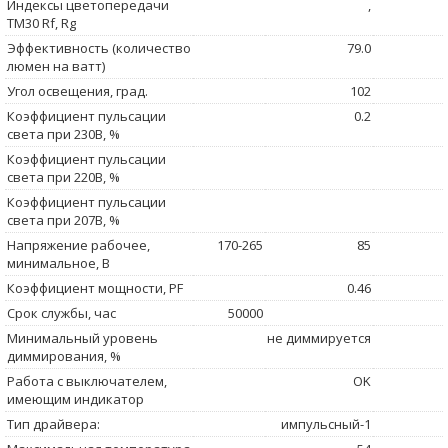
Индексы цветопередачи
,
TM30 Rf, Rg
Эффективность (количество
79.0
люмен на ватт)
Угол освещения, град.
102
Коэффициент пульсации
0.2
света при 230В, %
Коэффициент пульсации
света при 220В, %
Коэффициент пульсации
света при 207В, %
Напряжение рабочее,
170-265
85
минимальное, В
Коэффициент мощности, PF
0.46
Срок службы, час
50000
Минимальный уровень
не диммируется
диммирования, %
Работа с выключателем,
OK
имеющим индикатор
Тип драйвера:
импульсный-1