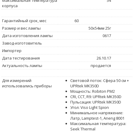
Максимальная температура
54
корпуса
Гарантийный срок, мес
60
Размер и вес лампы
50x54мм 25г
Дата изготовления лампы
0617
Завод-изготовитель
Импортер
Дата тестирования
26.10.17
Актуальность лампы
продается
Для измерений
Световой поток: Сфера 50 см +
использовались приборы
UPRtek MK350D
Мощность: Robiton PM2
CRI, CCT, R9: UPRtek MK350D
Пульсация: UPRtek MK350D
Угол: Viso Light Spion
Минимальное напряжение:
Латр, Lamptest-1, Aneng 8001
Максимальная температура:
Seek Thermal