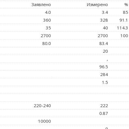
Заявлено
Измерено
%
4.0
3.4
85
360
328
91.1
35
40
114.3
2700
2700
100
80.0
83.4
20
,
96.5
284
1.5
220-240
222
0.87
10000
0