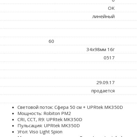
OK
линейный
60
34x98мм 16г
0517
29.09.17
продается
Световой поток: Сфера 50 см + UPRtek MK350D
Мощность: Robiton PM2
CRI, CCT, R9: UPRtek MK350D
Пульсация: UPRtek MK350D
Угол: Viso Light Spion