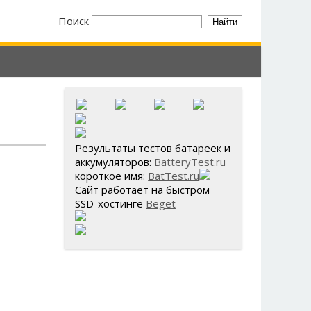
Поиск
Результаты тестов батареек и
аккумуляторов:
BatteryTest.ru
короткое имя:
BatTest.ru
Сайт работает на быстром
SSD-хостинге
Beget