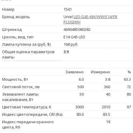
Номер
1541
Бренд, модель
Uniel
LED-G45-6W/WW/E14/FR
PLS02WH
Штрихкод
4690485080282
Цоколь, вид, тип
E14 G45 LED
Лампа куплена за (руб, $)
168 руб
Общая оценка параметров
3.9
лампы
Заявлено
Измерено
%
Мощность, Вт
6.0
3.8
63.3
Световой поток, лм
500
360
72
Эквивалент лампы
50
40
80
накаливания, Вт
Цветовая температура, К
3000
2910
97
Индекс цветопередачи, CRI (Ra)
80.0
83.5
Индекс передачи красного
19
цвета, R9