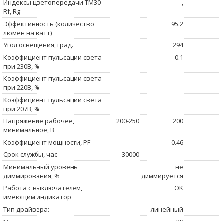
Индексы цветопередачи TM30
,
Rf, Rg
Эффективность (количество
95.2
люмен на ватт)
Угол освещения, град.
294
Коэффициент пульсации света
0.1
при 230В, %
Коэффициент пульсации света
при 220В, %
Коэффициент пульсации света
при 207В, %
Напряжение рабочее,
200-250
200
минимальное, В
Коэффициент мощности, PF
0.46
Срок службы, час
30000
Минимальный уровень
не
диммирования, %
диммируется
Работа с выключателем,
OK
имеющим индикатор
Тип драйвера:
линейный