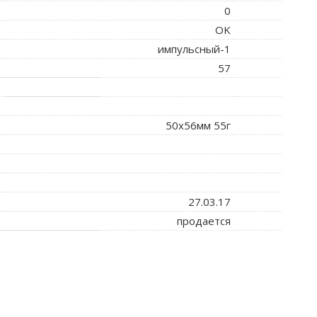
0
OK
импульсный-1
57
50x56мм 55г
27.03.17
продается