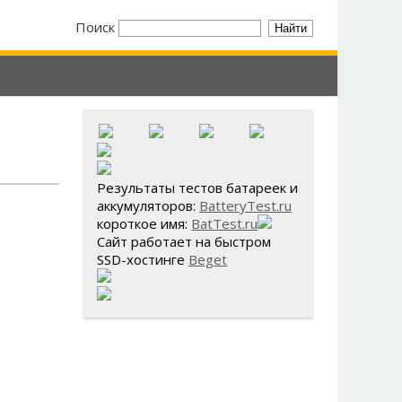
Поиск
Результаты тестов батареек и
аккумуляторов:
BatteryTest.ru
короткое имя:
BatTest.ru
Сайт работает на быстром
SSD-хостинге
Beget