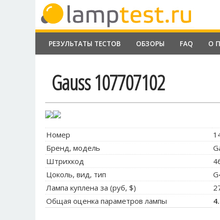
РЕЗУЛЬТАТЫ ТЕСТОВ
ОБЗОРЫ
FAQ
О 
Gauss 107707102
Номер
1
Бренд, модель
G
Штрихкод
4
Цоколь, вид, тип
G
Лампа куплена за (руб, $)
2
Общая оценка параметров лампы
4