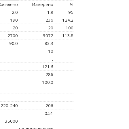
аявлено
Измерено
%
2.0
1.9
95
190
236
124.2
20
20
100
2700
3072
113.8
90.0
83.3
10
,
121.6
286
100.0
220-240
206
0.51
35000
не диммируется