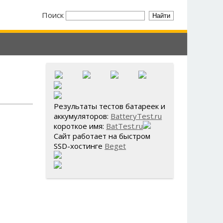
Поиск
Результаты тестов батареек и
аккумуляторов:
BatteryTest.ru
короткое имя:
BatTest.ru
Сайт работает на быстром
SSD-хостинге
Beget