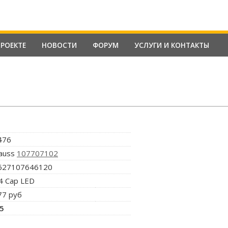
ПРОЕКТЕ
НОВОСТИ
ФОРУМ
УСЛУГИ И КОНТАКТЫ
476
auss
107707102
627107646120
4 Cap LED
77 руб
.5