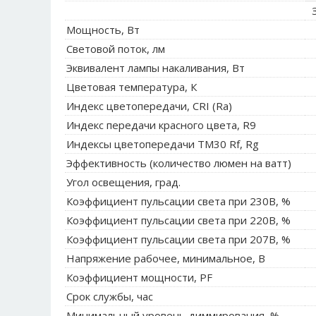
З
Мощность, Вт
Световой поток, лм
Эквивалент лампы накаливания, Вт
Цветовая температура, К
Индекс цветопередачи, CRI (Ra)
Индекс передачи красного цвета, R9
Индексы цветопередачи TM30 Rf, Rg
Эффективность (количество люмен на ватт)
Угол освещения, град.
Коэффициент пульсации света при 230В, %
Коэффициент пульсации света при 220В, %
Коэффициент пульсации света при 207В, %
Напряжение рабочее, минимальное, В
Коэффициент мощности, PF
Срок службы, час
Минимальный уровень диммирования, %