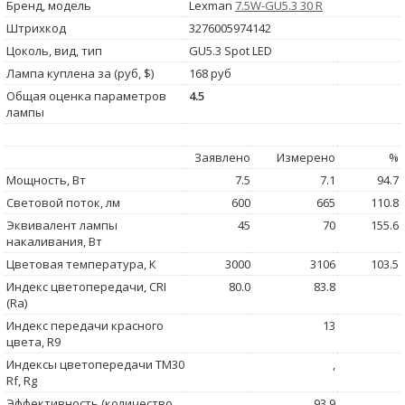
Бренд, модель
Lexman
7.5W-GU5.3 30 R
Штрихкод
3276005974142
Цоколь, вид, тип
GU5.3 Spot LED
Лампа куплена за (руб, $)
168 руб
Общая оценка параметров
4.5
лампы
Заявлено
Измерено
%
Мощность, Вт
7.5
7.1
94.7
Световой поток, лм
600
665
110.8
Эквивалент лампы
45
70
155.6
накаливания, Вт
Цветовая температура, К
3000
3106
103.5
Индекс цветопередачи, CRI
80.0
83.8
(Ra)
Индекс передачи красного
13
цвета, R9
Индексы цветопередачи TM30
,
Rf, Rg
Эффективность (количество
93.9