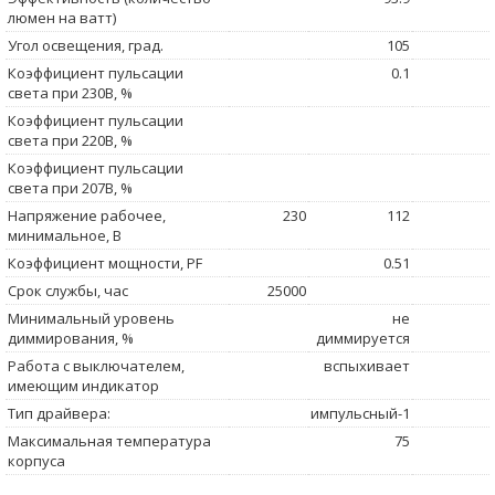
люмен на ватт)
Угол освещения, град.
105
Коэффициент пульсации
0.1
света при 230В, %
Коэффициент пульсации
света при 220В, %
Коэффициент пульсации
света при 207В, %
Напряжение рабочее,
230
112
минимальное, В
Коэффициент мощности, PF
0.51
Срок службы, час
25000
Минимальный уровень
не
диммирования, %
диммируется
Работа с выключателем,
вспыхивает
имеющим индикатор
Тип драйвера:
импульсный-1
Максимальная температура
75
корпуса