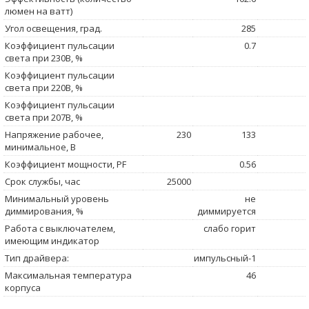
люмен на ватт)
Угол освещения, град.
285
Коэффициент пульсации
0.7
света при 230В, %
Коэффициент пульсации
света при 220В, %
Коэффициент пульсации
света при 207В, %
Напряжение рабочее,
230
133
минимальное, В
Коэффициент мощности, PF
0.56
Срок службы, час
25000
Минимальный уровень
не
диммирования, %
диммируется
Работа с выключателем,
слабо горит
имеющим индикатор
Тип драйвера:
импульсный-1
Максимальная температура
46
корпуса