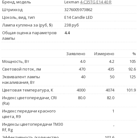
Бренд, модель
Lexman
4-C35TG E14 40 R
Штрихкод
3276005973862
Цоколь, вид, тип
E14 Candle LED
Лампа куплена за (руб, $)
238 руб
Общая оценка параметров
4.4
лампы
Заявлено
Измерено
%
Мощность, Вт
4.0
4.2
105
Световой поток, лм
470
435
92.6
Эквивалент лампы
40
50
125
накаливания, Вт
Цветовая температура, К
4000
4074
101.9
Индекс цветопередачи, CRI
80.0
82.0
(Ra)
Индекс передачи красного
1
цвета, R9
Индексы цветопередачи TM30
,
Rf, Rg
Эффективность (количество
102.6