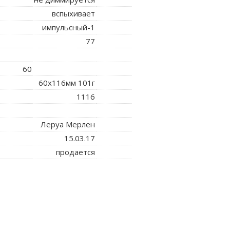
вспыхивает
импульсный-1
77
60
60x116мм 101г
1116
Леруа Мерлен
15.03.17
продается