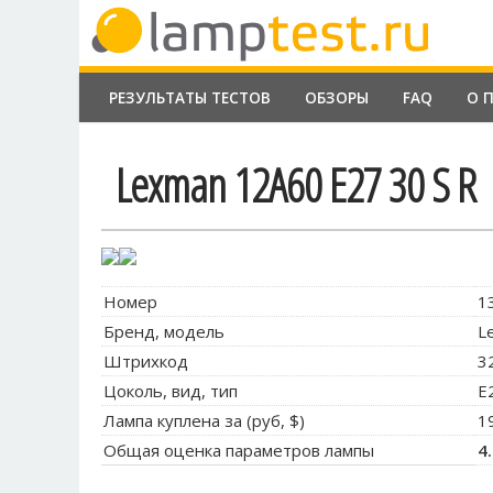
РЕЗУЛЬТАТЫ ТЕСТОВ
ОБЗОРЫ
FAQ
О 
Lexman 12A60 E27 30 S R
Номер
1
Бренд, модель
L
Штрихкод
3
Цоколь, вид, тип
E
Лампа куплена за (руб, $)
1
Общая оценка параметров лампы
4