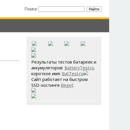
Поиск
Результаты тестов батареек и
аккумуляторов:
BatteryTest.ru
короткое имя:
BatTest.ru
Сайт работает на быстром
SSD-хостинге
Beget