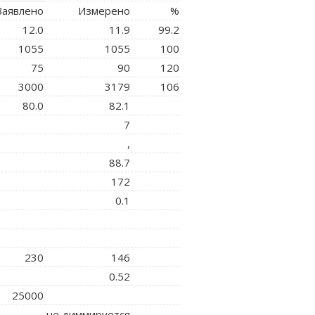
аявлено
Измерено
%
12.0
11.9
99.2
1055
1055
100
75
90
120
3000
3179
106
80.0
82.1
7
,
88.7
172
0.1
230
146
0.52
25000
не диммируется