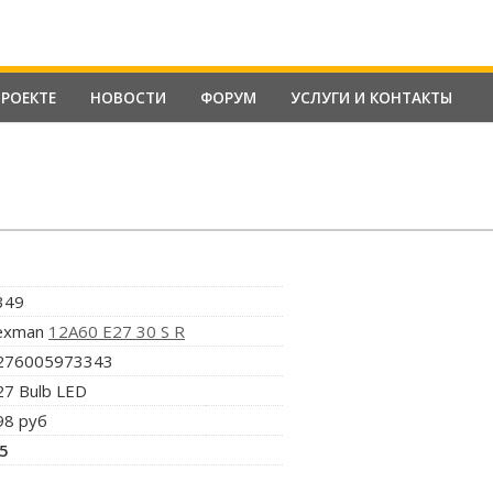
ПРОЕКТЕ
НОВОСТИ
ФОРУМ
УСЛУГИ И КОНТАКТЫ
349
exman
12A60 E27 30 S R
276005973343
27 Bulb LED
98 руб
.5