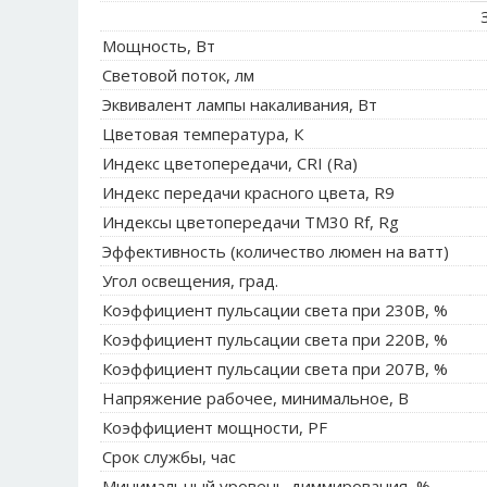
З
Мощность, Вт
Световой поток, лм
Эквивалент лампы накаливания, Вт
Цветовая температура, К
Индекс цветопередачи, CRI (Ra)
Индекс передачи красного цвета, R9
Индексы цветопередачи TM30 Rf, Rg
Эффективность (количество люмен на ватт)
Угол освещения, град.
Коэффициент пульсации света при 230В, %
Коэффициент пульсации света при 220В, %
Коэффициент пульсации света при 207В, %
Напряжение рабочее, минимальное, В
Коэффициент мощности, PF
Срок службы, час
Минимальный уровень диммирования, %