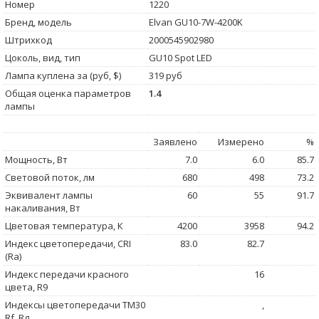
Номер
1220
Бренд, модель
Elvan GU10-7W-4200K
Штрихкод
2000545902980
Цоколь, вид, тип
GU10 Spot LED
Лампа куплена за (руб, $)
319 руб
Общая оценка параметров
1.4
лампы
Заявлено
Измерено
%
Мощность, Вт
7.0
6.0
85.7
Световой поток, лм
680
498
73.2
Эквивалент лампы
60
55
91.7
накаливания, Вт
Цветовая температура, К
4200
3958
94.2
Индекс цветопередачи, CRI
83.0
82.7
(Ra)
Индекс передачи красного
16
цвета, R9
Индексы цветопередачи TM30
,
Rf, Rg