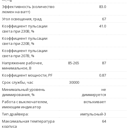
Эффективность (количество
83.0
люмен на ватт)
Угол освещения, град.
67
Коэффициент пульсации
41.0
света при 230В, %
Коэффициент пульсации
света при 220В, %
Коэффициент пульсации
света при 207В, %
Напряжение рабочее,
85-265
87
минимальное, В
Коэффициент мощности, PF
0.87
Срок службы, час
30000
Минимальный уровень
не
диммирования, %
диммируется
Работа с выключателем,
вспыхивает
имеющим индикатор
Тип драйвера:
импульсный-3
Максимальная температура
64
корпуса