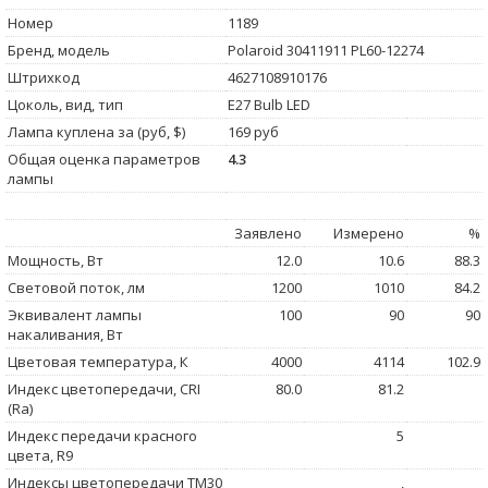
Номер
1189
Бренд, модель
Polaroid 30411911 PL60-12274
Штрихкод
4627108910176
Цоколь, вид, тип
E27 Bulb LED
Лампа куплена за (руб, $)
169 руб
Общая оценка параметров
4.3
лампы
Заявлено
Измерено
%
Мощность, Вт
12.0
10.6
88.3
Световой поток, лм
1200
1010
84.2
Эквивалент лампы
100
90
90
накаливания, Вт
Цветовая температура, К
4000
4114
102.9
Индекс цветопередачи, CRI
80.0
81.2
(Ra)
Индекс передачи красного
5
цвета, R9
Индексы цветопередачи TM30
,