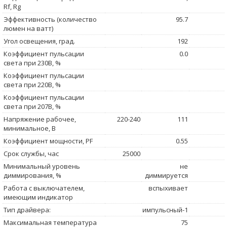
Rf, Rg
Эффективность (количество
95.7
люмен на ватт)
Угол освещения, град.
192
Коэффициент пульсации
0.0
света при 230В, %
Коэффициент пульсации
света при 220В, %
Коэффициент пульсации
света при 207В, %
Напряжение рабочее,
220-240
111
минимальное, В
Коэффициент мощности, PF
0.55
Срок службы, час
25000
Минимальный уровень
не
диммирования, %
диммируется
Работа с выключателем,
вспыхивает
имеющим индикатор
Тип драйвера:
импульсный-1
Максимальная температура
75