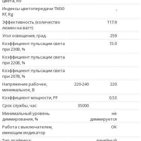
цвета, R9
Индексы цветопередачи TM30
,
Rf, Rg
Эффективность (количество
117.9
люмен на ватт)
Угол освещения, град.
259
Коэффициент пульсации света
15.0
при 230В, %
Коэффициент пульсации света
при 220В, %
Коэффициент пульсации света
при 207В, %
Напряжение рабочее,
220-240
220
минимальное, В
Коэффициент мощности, PF
0.53
Срок службы, час
35000
Минимальный уровень
не
диммирования, %
диммируется
Работа с выключателем,
OK
имеющим индикатор
Тип драйвера:
линейный