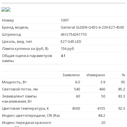
Номер
1097
Бренд, модель
General GLDEN-G45S-6-230-E27-4500
Штрихкод
4612754261710
Цоколь, вид, тип
E27 G45 LED
Лампа куплена за (руб, $)
156 руб
Общая оценка параметров
4.1
лампы
Заявлено
Измерено
%
Мощность, Вт
6.0
3.9
65
Световой поток, лм
540
460
85.2
Эквивалент лампы
60
50
83.3
накаливания, Вт
Цветовая температура, К
4500
4155
92.3
Индекс цветопередачи, CRI (Ra)
84.2
Индекс передачи красного
20