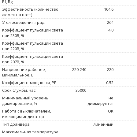
Rf, Rg
Эффективность (количество
104.6
люмен на ватт)
Угол освещения, град.
264
Коэффициент пульсации света
4.0
при 230В, %
Коэффициент пульсации света
при 220В, %
Коэффициент пульсации света
при 207В, %
Напряжение рабочее,
220-240
220
минимальное, В
Коэффициент мощности, PF
0.52
Срок службы, час
35000
Минимальный уровень
не
диммирования, %
диммируется
Работа с выключателем,
OK
имеющим индикатор
Тип драйвера:
линейный
Максимальная температура