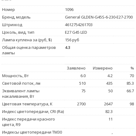
Номер
1096
Бренд, модель
General GLDEN-G45S-6-230-E27-2700
Штрихкод
4612754261703
Цоколь, вид, тип
E27 G45 LED
Лампа куплена за (руб, $)
156 руб
Общая оценка параметров
4.3
лампы
Заявлено
Измерено
%
Мощность, Вт
6.0
4.2
70
Световой поток, лм
510
435
85.3
Эквивалент лампы
75
50
66.7
накаливания, Вт
Цветовая температура, К
2700
2647
98
Индекс цветопередачи, CRI (Ra)
82.3
Индекс передачи красного
11
цвета, R9
Индексы цветопередачи TM30
,