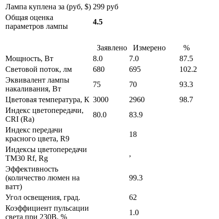
Лампа куплена за (руб, $)
299 руб
Общая оценка
4.5
параметров лампы
Заявлено
Измерено
%
Мощность, Вт
8.0
7.0
87.5
Световой поток, лм
680
695
102.2
Эквивалент лампы
75
70
93.3
накаливания, Вт
Цветовая температура, К
3000
2960
98.7
Индекс цветопередачи,
80.0
83.9
CRI (Ra)
Индекс передачи
18
красного цвета, R9
Индексы цветопередачи
,
TM30 Rf, Rg
Эффективность
(количество люмен на
99.3
ватт)
Угол освещения, град.
62
Коэффициент пульсации
1.0
света при 230В, %