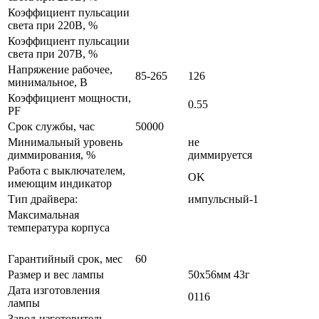
Коэффициент пульсации
света при 220В, %
Коэффициент пульсации
света при 207В, %
Напряжение рабочее,
85-265
126
минимальное, В
Коэффициент мощности,
0.55
PF
Срок службы, час
50000
Минимальный уровень
не
диммирования, %
диммируется
Работа с выключателем,
OK
имеющим индикатор
Тип драйвера:
импульсный-1
Максимальная
температура корпуса
Гарантийный срок, мес
60
Размер и вес лампы
50x56мм 43г
Дата изготовления
0116
лампы
Завод-изготовитель