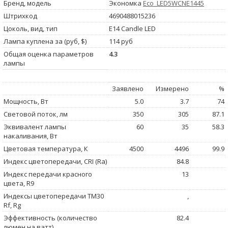
Бренд, модель
Экономка
Eco_LED5WCNE1445
Штрихкод
4690488015236
Цоколь, вид, тип
E14 Candle LED
Лампа куплена за (руб, $)
114 руб
Общая оценка параметров
4.3
лампы
Заявлено
Измерено
%
Мощность, Вт
5.0
3.7
74
Световой поток, лм
350
305
87.1
Эквивалент лампы
60
35
58.3
накаливания, Вт
Цветовая температура, К
4500
4496
99.9
Индекс цветопередачи, CRI (Ra)
84.8
Индекс передачи красного
13
цвета, R9
Индексы цветопередачи TM30
,
Rf, Rg
Эффективность (количество
82.4
люмен на ватт)