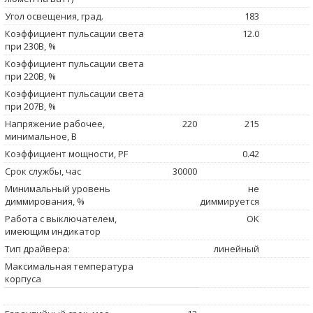
Угол освещения, град.
183
Коэффициент пульсации света
12.0
при 230В, %
Коэффициент пульсации света
при 220В, %
Коэффициент пульсации света
при 207В, %
Напряжение рабочее,
220
215
минимальное, В
Коэффициент мощности, PF
0.42
Срок службы, час
30000
Минимальный уровень
не
диммирования, %
диммируется
Работа с выключателем,
OK
имеющим индикатор
Тип драйвера:
линейный
Максимальная температура
корпуса