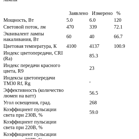
Заявлено
Измерено
%
Мощность, Вт
5.0
6.0
120
Световой поток, лм
470
339
72.1
Эквивалент лампы
60
40
66.7
накаливания, Вт
Цветовая температура, К
4100
4137
100.9
Индекс цветопередачи, CRI
85.3
(Ra)
Индекс передачи красного
23
цвета, R9
Индексы цветопередачи
,
TM30 Rf, Rg
Эффективность (количество
56.5
люмен на ватт)
Угол освещения, град.
268
Коэффициент пульсации
59.0
света при 230В, %
Коэффициент пульсации
света при 220В, %
Коэффициент пульсации