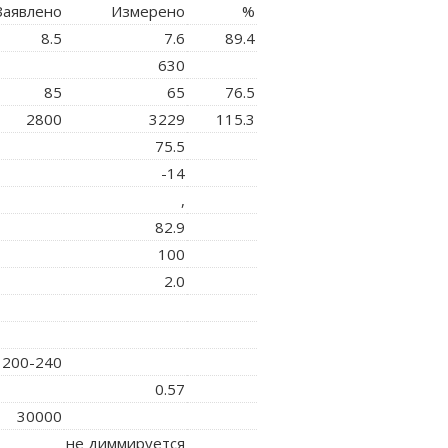
аявлено
Измерено
%
8.5
7.6
89.4
630
85
65
76.5
2800
3229
115.3
75.5
-14
,
82.9
100
2.0
200-240
0.57
30000
не диммируется