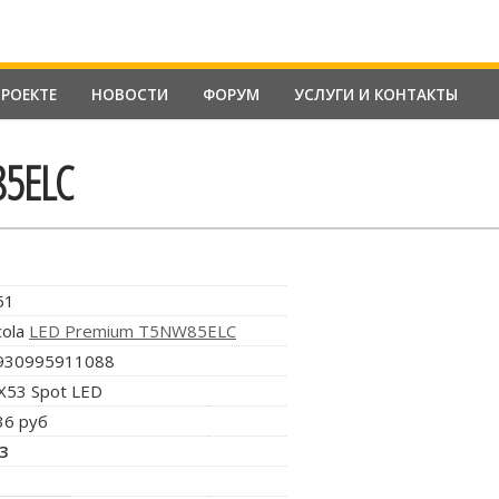
ПРОЕКТЕ
НОВОСТИ
ФОРУМ
УСЛУГИ И КОНТАКТЫ
85ELC
51
cola
LED Premium T5NW85ELC
930995911088
X53 Spot LED
36 руб
.3