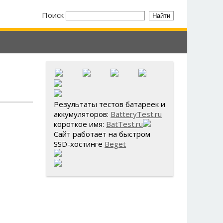
Поиск
Результаты тестов батареек и
аккумуляторов:
BatteryTest.ru
короткое имя:
BatTest.ru
Сайт работает на быстром
SSD-хостинге
Beget