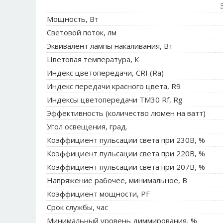
З
Мощность, Вт
Световой поток, лм
Эквивалент лампы накаливания, Вт
Цветовая температура, К
Индекс цветопередачи, CRI (Ra)
Индекс передачи красного цвета, R9
Индексы цветопередачи TM30 Rf, Rg
Эффективность (количество люмен на ватт)
Угол освещения, град.
Коэффициент пульсации света при 230В, %
Коэффициент пульсации света при 220В, %
Коэффициент пульсации света при 207В, %
Напряжение рабочее, минимальное, В
Коэффициент мощности, PF
Срок службы, час
Минимальный уровень диммирования, %