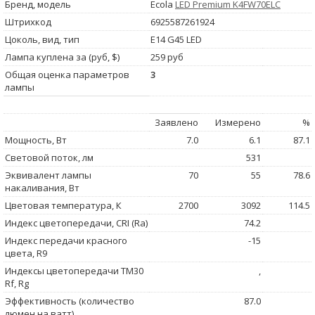
Бренд, модель
Ecola
LED Premium K4FW70ELC
Штрихкод
6925587261924
Цоколь, вид, тип
E14 G45 LED
Лампа куплена за (руб, $)
259 руб
Общая оценка параметров
3
лампы
Заявлено
Измерено
%
Мощность, Вт
7.0
6.1
87.1
Световой поток, лм
531
Эквивалент лампы
70
55
78.6
накаливания, Вт
Цветовая температура, К
2700
3092
114.5
Индекс цветопередачи, CRI (Ra)
74.2
Индекс передачи красного
-15
цвета, R9
Индексы цветопередачи TM30
,
Rf, Rg
Эффективность (количество
87.0
люмен на ватт)