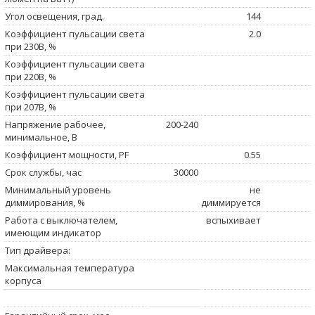
Угол освещения, град.
144
Коэффициент пульсации света
2.0
при 230В, %
Коэффициент пульсации света
при 220В, %
Коэффициент пульсации света
при 207В, %
Напряжение рабочее,
200-240
минимальное, В
Коэффициент мощности, PF
0.55
Срок службы, час
30000
Минимальный уровень
не
диммирования, %
диммируется
Работа с выключателем,
вспыхивает
имеющим индикатор
Тип драйвера:
Максимальная температура
корпуса