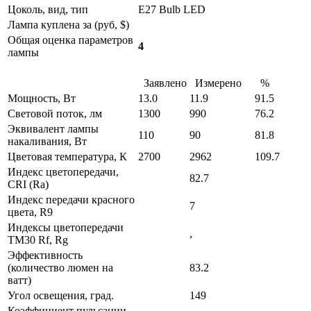
Цоколь, вид, тип
E27 Bulb LED
Лампа куплена за (руб, $)
Общая оценка параметров
4
лампы
Заявлено
Измерено
%
Мощность, Вт
13.0
11.9
91.5
Световой поток, лм
1300
990
76.2
Эквивалент лампы
110
90
81.8
накаливания, Вт
Цветовая температура, К
2700
2962
109.7
Индекс цветопередачи,
82.7
CRI (Ra)
Индекс передачи красного
7
цвета, R9
Индексы цветопередачи
,
TM30 Rf, Rg
Эффективность
(количество люмен на
83.2
ватт)
Угол освещения, град.
149
Коэффициент пульсации