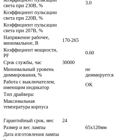
3.0
света при 230В, %
Коэффициент пульсации
света при 220В, %
Коэффициент пульсации
света при 207В, %
Напряжение рабочее,
170-265
минимальное, В
Коэффициент мощности,
0.60
PF
Срок службы, час
30000
Минимальный уровень
не
диммирования, %
диммируется
Работа с выключателем,
OK
имеющим индикатор
Тип драйвера:
Максимальная
температура корпуса
Гарантийный срок, мес
24
Размер и вес лампы
65x120мм
Дата изготовления лампы