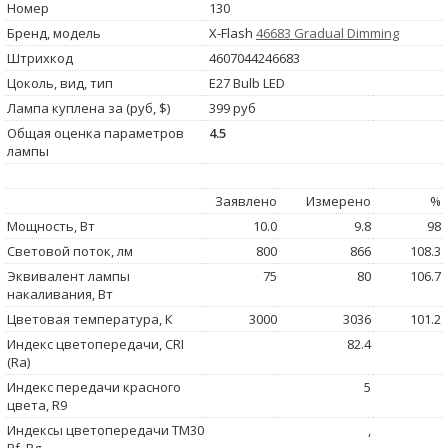
Номер
130
Бренд, модель
X-Flash
46683 Gradual Dimming
Штрихкод
4607044246683
Цоколь, вид, тип
E27 Bulb LED
Лампа куплена за (руб, $)
399 руб
Общая оценка параметров
4.5
лампы
Заявлено
Измерено
%
Мощность, Вт
10.0
9.8
98
Световой поток, лм
800
866
108.3
Эквивалент лампы
75
80
106.7
накаливания, Вт
Цветовая температура, К
3000
3036
101.2
Индекс цветопередачи, CRI
82.4
(Ra)
Индекс передачи красного
5
цвета, R9
Индексы цветопередачи TM30
,