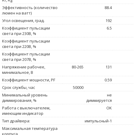
Rf, Rg
Эффективность (количество
88.4
люмен на ватт)
Угол освещения, град.
192
Коэффициент пульсации
6.5
света при 230В, %
Коэффициент пульсации
света при 220В, %
Коэффициент пульсации
света при 207В, %
Напряжение рабочее,
80-265
131
минимальное, В
Коэффициент мощности, PF
0.59
Срок службы, час
50000
Минимальный уровень
не
диммирования, %
диммируется
Работа с выключателем,
OK
имеющим индикатор
Тип драйвера:
импульсный-1
Максимальная температура
корпуса